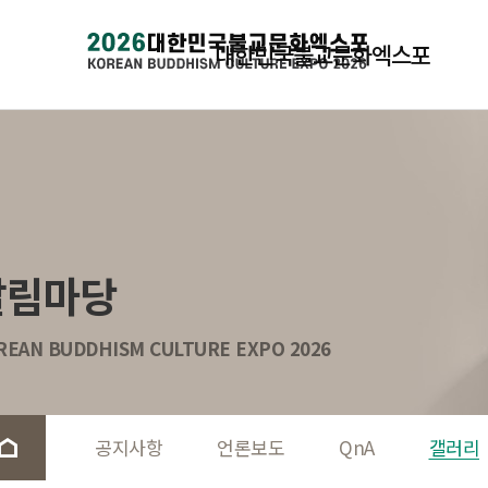
대한민국불교문화엑스포
알림마당
REAN BUDDHISM CULTURE EXPO 2026
공지사항
언론보도
QnA
갤러리