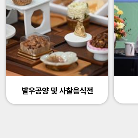
발우공양 및 사찰음식전