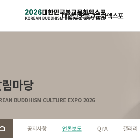
대한민국불교문화엑스포
알림마당
REAN BUDDHISM CULTURE EXPO 2026
공지사항
언론보도
QnA
갤러리