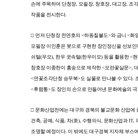
손에 주목하여 단청장
,
모필장
,
창호장
,
대고장
,
조각
작품을 전시한다
.
□
먼저 단청장 전연호의
<
하동칠불도
>
와 금니
<
화
모필장 이인훈은 붓으로 구현한 장인정신을 선보인
쇠털
(
우모
),
한우 귓속털
(
한우이모
)
등을 활용한
<
현
창호장 이종한이 홍송으로 제작한
<
모란꽃살문
>,
<
연꽃조각단청 승무북
>
도 실물로 만나볼 수 있다
.
<
후렴통
>
도 장인의 손으로 만들어낸 문화예술의 
□
문화산업전에는 대구와 경북의 불교문화 산업에 
건축
,
공예
,
식품
,
차
(
茶
),
수행의식
,
문화산업과
IT,
조명할 예정이다
.
이 밖에도 대구경북 지자체 부스