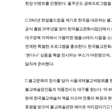
현장 이벤트를 진행한다
.
울주군도 공예프로그램을
□
2002
년 한일월드컵을 계기로 한국을 대표하는 
공식 출범
20
주년을 맞아 한국불교문화사업단에서 
대구경북 지역에서 가봄직한 템플스테이 사찰을 소
연계한 특별한 프로그램을 홍보한다
.
한국불교문화사
‘
본디나
’
상품을 특별 전시하는 부스가 마련됐으며
,
알차게 준비했다
.
□
불교문화의 정수를 담아 서울국제불교박람회를 
불교예술장인들의 작품전시도 대구를 찾는다
.
약
40
현재 한국불교예술의 맥을 이으며 전통의 복원과 현
호평을 받으며 불교예술관련 페어로 자리잡아가고