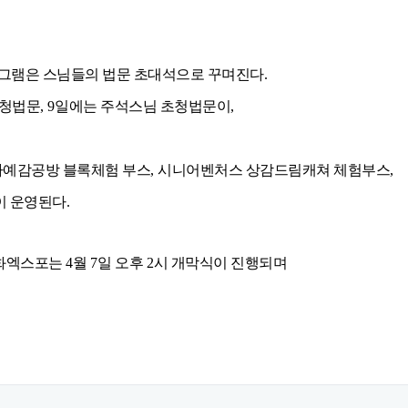
로그램은 스님들의 법문 초대석으로 꾸며진다
.
청법문
, 9
일에는 주석스님 초청법문이
,
다예감공방 블록체험 부스
,
시니어벤처스 상감드림캐쳐 체험부스
,
이 운영된다
.
화엑스포는
4
월
7
일 오후
2
시 개막식이 진행되며