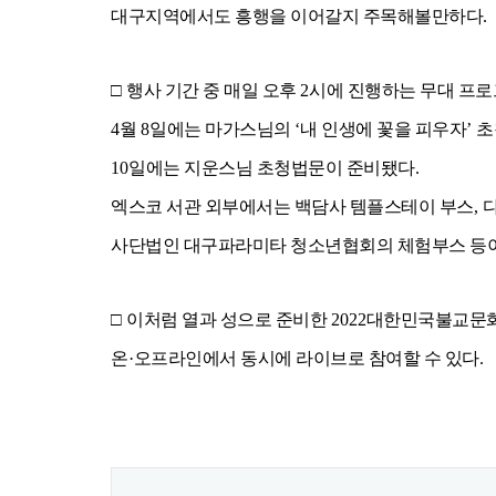
대구지역에서도 흥행을 이어갈지 주목해볼만하다
.
□
행사 기간 중 매일 오후
2
시에 진행하는 무대 프
4
월
8
일에는 마가스님의
‘
내 인생에 꽃을 피우자
’
초
10
일에는 지운스님 초청법문이 준비됐다
.
엑스코 서관 외부에서는 백담사 템플스테이 부스
,
사단법인 대구파라미타 청소년협회의 체험부스 등
□
이처럼 열과 성으로 준비한
2022
대한민국불교문
온
·
오프라인에서 동시에 라이브로 참여할 수 있다
.