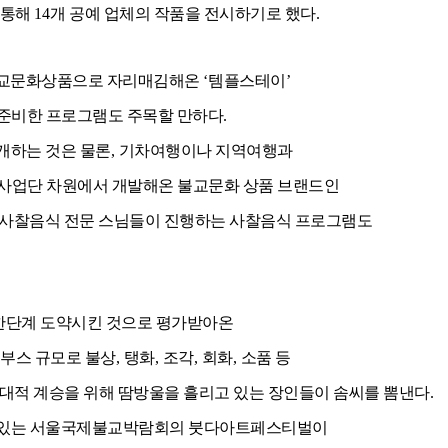
 통해
14
개 공예 업체의 작품을 전시하기로 했다
.
불교문화상품으로 자리매김해온
‘
템플스테이
’
준비한 프로그램도 주목할 만하다
.
개하는 것은 물론
,
기차여행이나 지역여행과
업단 차원에서 개발해온 불교문화 상품 브랜드인
사찰음식 전문 스님들이 진행하는 사찰음식 프로그램도
한단계 도약시킨 것으로 평가받아온
부스 규모로 불상
,
탱화
,
조각
,
회화
,
소품 등
대적 계승을 위해 땀방울을 흘리고 있는 장인들이 솜씨를 뽐낸다
.
 있는 서울국제불교박람회의 붓다아트페스티벌이