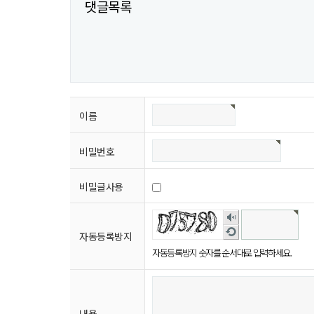
댓글목록
이름
비밀번호
비밀글사용
숫
자
새
자동등록방지
음
로
자동등록방지 숫자를 순서대로 입력하세요.
성
고
듣
침
기
내용