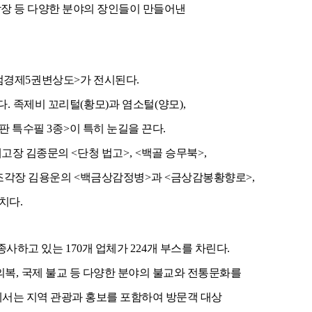
장 등 다양한 분야의 장인들이 만들어낸
엄경제
5
권변상도
>
가 전시된다
.
다
.
족제비 꼬리털
(
황모
)
과 염소털
(
양모
),
판 특수필
3
종
>
이 특히 눈길을 끈다
.
대고장 김종문의
<
단청 법고
>, <
백골 승무북
>,
조각장 김용운의
<
백금상감정병
>
과
<
금상감봉황향로
>,
극치다
.
종사하고 있는
170
개 업체가
224
개 부스를 차린다
.
의복
,
국제 불교 등 다양한 분야의 불교와 전통문화를
에서는 지역 관광과 홍보를 포함하여 방문객 대상