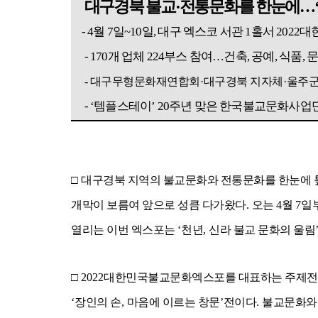
대구경북 불교
·
전통문화를 한눈에
…
- 4
월
7
일
~10
일
,
대구 엑스코 서관
1
홀서
2022
대
- 170
개 업체
224
부스 참여
…
건축
,
공예
,
식품
,
문
- 대구무형문화재연합회
·
대구경북 지자체
·
울주군
- ‘
템플스테이
’ 20
주년 맞은 한국불교문화사업단
□
대구경북 지역의 불교문화와 전통문화를 한눈에
개막이 보름여 앞으로 성큼 다가왔다
.
오는
4
월
7
일
열리는 이번 엑스포는
‘
천년
,
신라 불교 문화의 울림
□
2022
대한민국불교문화엑스포를 대표하는 주제전
‘
장인의 손
,
마음에 이르는 창문
’
전이다
.
불교문화와