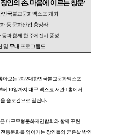
‘
장인의 손
,
마음에 이르는 창문
’
한민국불교문화엑스포 개최
화 등 문화산업 총망라
 등과 함께 한 주제전시 풍성
 및 무대 프로그램도
 톺아보는
2022
대한민국불교문화엑스포
부터
10
일까지 대구 엑스코 서관
1
홀에서
’
을 슬로건으로 열린다
.
은 대구무형문화재연합회와 함께 꾸린
 전통문화를 엮어가는 장인들의 굳은살 박인