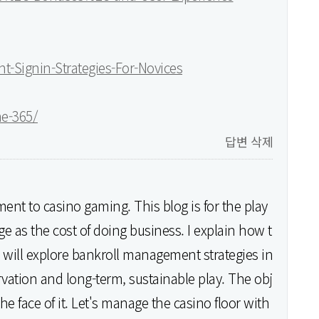
t-Signin-Strategies-For-Novices
me-365/
답변
삭제
ent to casino gaming. This blog is for the play
e as the cost of doing business. I explain how t
e will explore bankroll management strategies in
rvation and long-term, sustainable play. The obj
the face of it. Let's manage the casino floor with