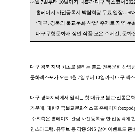
- 4
월
7
일부터
10
일까지 나흘간 대구 엑스코서
202
홈페이지 사전등록시 박람회장 무료 입장
…
SN
‘
대구
,
경북의 불교문화 산업
’
주제로 지역 문
대구무형문화재 장인 작품 모은 주제전
,
문화
대구 경북 지역 최초로 열리는 불교
·
전통문화 산업군
문화엑스포가 오는
4
월
7
일부터
10
일까지 대구 엑
대구 경북지역에서 열리는 첫 대규모 불교
·
전통문화
가운데
,
대한민국불교문화엑스포 홈페이지
(bexpodg
주최측은 홈페이지 관람 사전등록을 한 입장객에 
인스타그램
,
유튜브 등 각종
SNS
참여 이벤트도 준