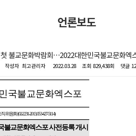
언론보도
대구 첫 불교문화박람회…2022대한민국불교문화엑
작성자
최고관리자
2022.03.28
조회
829,438회
댓글
1
민국불교문화엑스포
조직위원회
(02-2231-2013, 053-427-5114)
국불교문화엑스포 사전등록 개시