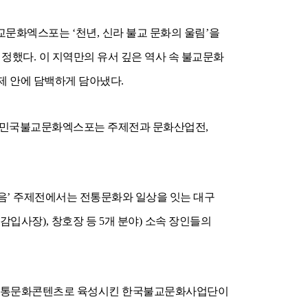
교문화엑스포는
‘
천년
,
신라 불교 문화의 울림
’
을
 정했다
.
이 지역만의 유서 깊은 역사 속 불교문화
제 안에 담백하게 담아냈다
.
민국불교문화엑스포는 주제전과 문화산업전
,
음
’
주제전에서는 전통문화와 일상을 잇는 대구
감입사장
),
창호장 등
5
개 분야
)
소속 장인들의
전통문화콘텐츠로 육성시킨 한국불교문화사업단이