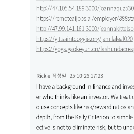
http://47.105.54.189:3000/joannaquz53
https://remoteaijobs.ai/employer/888sta
http://47.99.141.161:3000/jeannakittel
https://git.saintdoggie.org/jamilaleal020
https://gogs.gaokeyun.cn/lashundacres
Rickie
작성일
25-10-26 17:23
I have a background in finance and inves
er who thinks like an investor. We treat
o use concepts like risk/reward ratios a
depth, from the Kelly Criterion to simpl
ective is not to eliminate risk, but to un