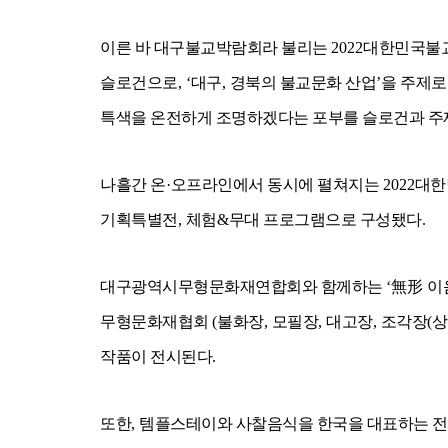
이른 바 대구불교박람회라 불리는
2022
대한민국불
슬로건으로
, ‘
대구
,
경북의 불교문화 산업
’
을 주제로
특색을 온전하게 조명하겠다는 포부를 슬로건과 주
나흘간 온
·
오프라인에서 동시에 펼쳐지는
2022
대한
기획특별전
,
체험
&
무대 프로그램으로 구성됐다
.
대구광역시무형문화재연합회와 함께하는
‘
無形
이
무형문화재협회
(
불화장
,
모필장
,
대고장
,
조각장
(
상
작품이 전시된다
.
또한
,
템플스테이와 사찰음식을 한국을 대표하는 