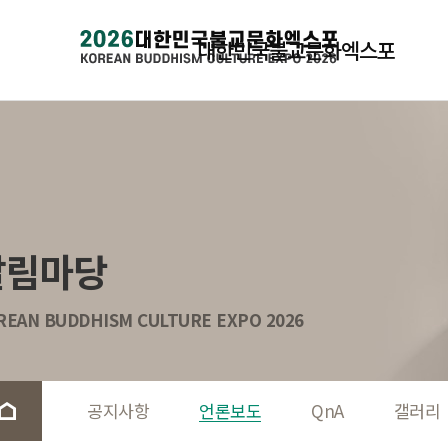
대한민국불교문화엑스포
알림마당
REAN BUDDHISM CULTURE EXPO 2026
공지사항
언론보도
QnA
갤러리