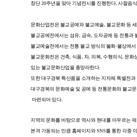
창단
20
주년을 맞아 기념전시를 진행한다
.
사찰음식
문화산업전은 불교공예와 불교예술
,
불교문화 등 세
불교공예전에서는 섬유
,
금속
,
도자공예 등 전통과 
불교예술전에서는 전통 불교 방식의 불화
·
불상에서 
불교문화전은 건축
,
식품
,
차
,
의복
,
수행의식
,
문화
있는 불교문화산업을 총망라한다
.
또한 대구경북 특산품을 소개하는 지자체 특별전과
대구경북의 문화예술 및 공예 등 전통문화와 불교문
마련되어 있다
.
지역의 문화를 바탕으로 역사와 현대를 아우르는 제
본격 가동되는 만큼 홈페이지와
SNS
를 통한 각종 