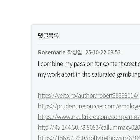
댓글목록
Rosemarie
작성일
25-10-22 08:53
I combine my passion for content creatio
my work apart in the saturated gambling
https://velto.ro/author/robert96996514/
https://prudent-resources.com/employe
https://www.naukrikro.com/companies
http://45.144.30.78:8083/callummacy020
https://156.67.26.0/dottytrethowan/6