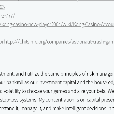
063
rz-777/
so/kong-casino-new-player2004/wiki/Kong-Casino-Accoun
pi
https://chitsime.org/companies/astronaut-crash-ga
tment, and I utilize the same principles of risk managem
 our bankroll as our investment capital and the house edg
nd volatility to choose your games and size your bets. W
e stop-loss systems. My concentration is on capital prese
derstand it, manage it, and make intelligent decisions in 