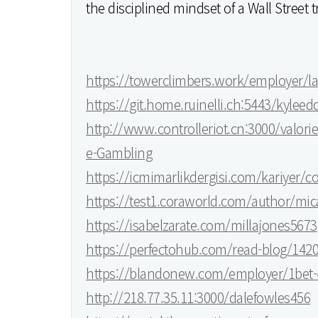
the disciplined mindset of a Wall Street t
https://towerclimbers.work/employer/l
https://git.home.ruinelli.ch:5443/kylee
http://www.controlleriot.cn:3000/valori
e-Gambling
https://icmimarlikdergisi.com/kariyer/
https://test1.coraworld.com/author/mic
https://isabelzarate.com/millajones5673
https://perfectohub.com/read-blog/14
https://blandonew.com/employer/1bet-
http://218.77.35.11:3000/dalefowles456