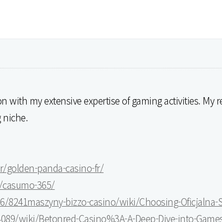
n with my extensive expertise of gaming activities. My 
 niche.
r/golden-panda-casino-fr/
/casumo-365/
6/8241maszyny-bizzo-casino/wiki/Choosing-Oficjalna-S
784089/wiki/Betonred-Casino%3A-A-Deep-Dive-into-Ga