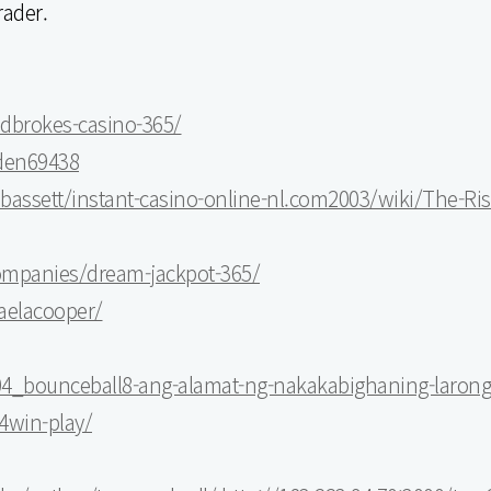
rader.
adbrokes-casino-365/
dden69438
ebassett/instant-casino-online-nl.com2003/wiki/The-Ri
companies/dream-jackpot-365/
aelacooper/
204_bounceball8-ang-alamat-ng-nakakabighaning-laron
4win-play/