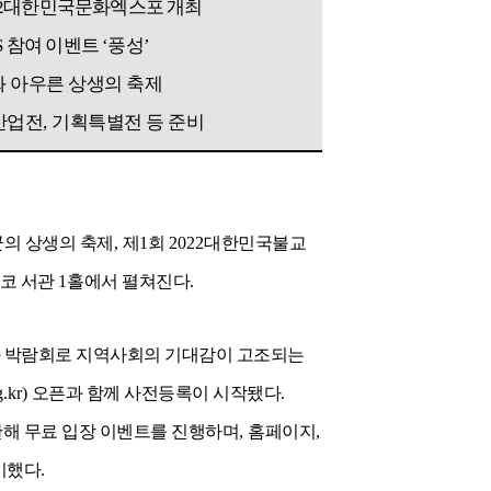
2
대한민국문화엑스포 개최
S
참여 이벤트
‘
풍성
’
화 아우른 상생의 축제
산업전
,
기획특별전 등 준비
의 상생의 축제
,
제
1
회
2022
대한민국불교
스코 서관
1
홀에서 펼쳐진다
.
 박람회로 지역사회의 기대감이 고조되는
.kr)
오픈과 함께 사전등록이 시작됐다
.
한해 무료 입장 이벤트를 진행하며
,
홈페이지
,
비했다
.