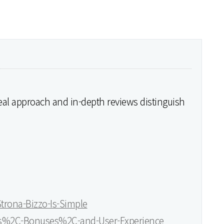
real approach and in-depth reviews distinguish
trona-Bizzo-Is-Simple
mes%2C-Bonuses%2C-and-User-Experience