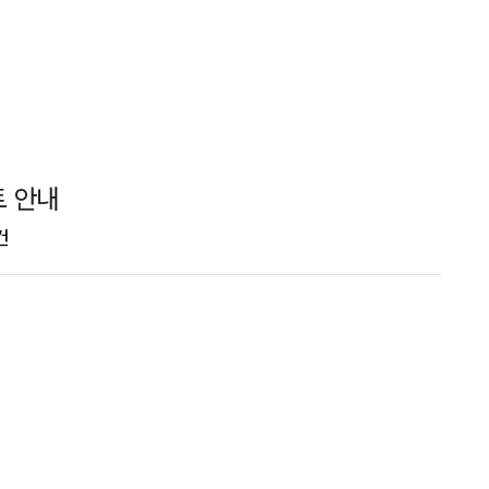
트 안내
건