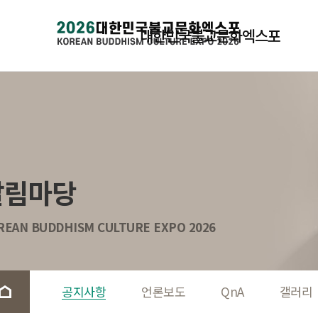
대한민국불교문화엑스포
알림마당
REAN BUDDHISM CULTURE EXPO 2026
공지사항
언론보도
QnA
갤러리